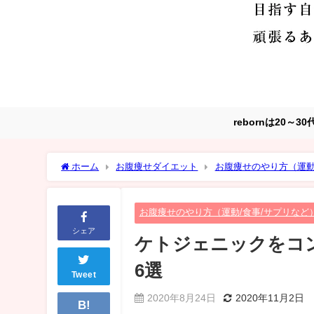
rebornは20
ホーム
お腹痩せダイエット
お腹痩せのやり方（運動
品6選
お腹痩せのやり方（運動/食事/サプリなど
シェア
ケトジェニックをコ
6選
Tweet
2020年8月24日
2020年11月2日
B!