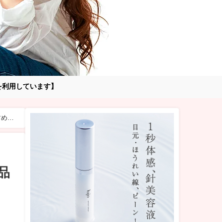
告を利用しています】
すめ商
品