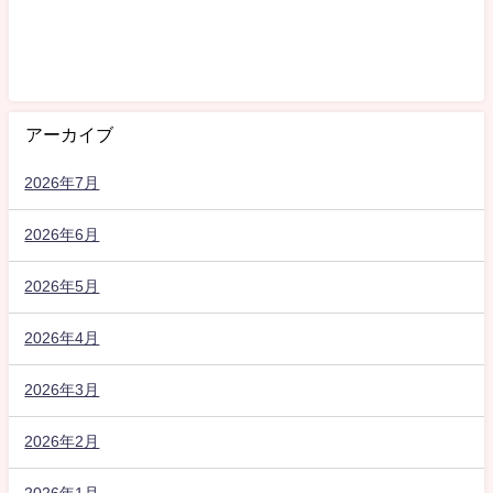
アーカイブ
2026年7月
2026年6月
2026年5月
2026年4月
2026年3月
2026年2月