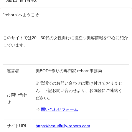
"reborn"へようこそ！
このサイトでは20～30代の女性向けに役立つ美容情報を中心に紹介
しています。
運営者
美BODY作りの専門家 reborn事務局
※電話でのお問い合わせは受け付けておりませ
ん、下記お問い合わせより、お気軽にご連絡く
お問い合わ
ださい。
せ
⇒
問い合わせフォーム
サイトURL
https://beautifully-reborn.com