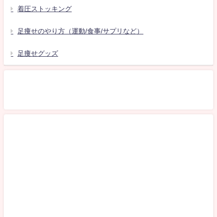
着圧ストッキング
足痩せのやり方（運動/食事/サプリなど）
足痩せグッズ