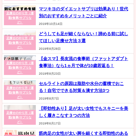
マツキヨのダイエットサプリは効果あり！世代
足痩せのやり方（運
別のおすすめをメリットごとに紹介
動/食事/サプリな
ど）
2019年10月14日
どうしても足が細くならない！諦める前に試し
足痩せのやり方（運
てほしい足痩せ方法３選
動/食事/サプリな
ど）
2019年8月28日
【金スマ】長友流の食事術（ファットアダプト
足痩せのやり方（運
食事法）なら1ヵ月で体が10歳若返る！
動/食事/サプリな
ど）
2019年8月23日
セルライトの原因は脂肪や水分の蓄積でおこ
足痩せのやり方（運
る！自宅でできる対策＆潰す方法3つ
動/食事/サプリな
ど）
2019年8月7日
【即効性あり】足が太い女性でもスキニーを美
足痩せのやり方（運
しく履きこなす３つの方法
動/食事/サプリな
ど）
2019年6月17日
筋肉足の女性が太い脚を細くする即効性のある