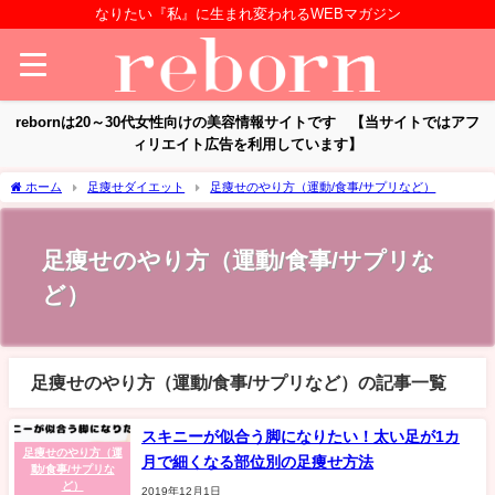
なりたい『私』に生まれ変われるWEBマガジン
rebornは20～30代女性向けの美容情報サイトです 【当サイトではアフ
ィリエイト広告を利用しています】
ホーム
足痩せダイエット
足痩せのやり方（運動/食事/サプリなど）
足痩せのやり方（運動/食事/サプリな
ど）
足痩せのやり方（運動/食事/サプリなど）の記事一覧
スキニーが似合う脚になりたい！太い足が1カ
足痩せのやり方（運
月で細くなる部位別の足痩せ方法
動/食事/サプリな
ど）
2019年12月1日