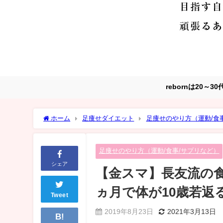
rebornは20
ホーム
足痩せダイエット
足痩せのやり方（運動/食
ヵ月で体が10歳若返る！
足痩せのやり方（運動/食事/サプリなど）
シェア
【金スマ】長友流の
ヵ月で体が10歳若返
Tweet
2019年8月23日
2021年3月13日
B!