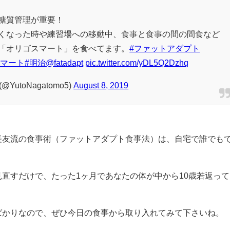
糖質管理が重要！
くなった時や練習場への移動中、食事と食事の間の間食など
「オリゴスマート」を食べてます。
#ファットアダプト
スマート
#明治
@fatadapt
pic.twitter.com/yDL5Q2Dzhq
(@YutoNagatomo5)
August 8, 2019
長友流の食事術（ファットアダプト食事法）は、自宅で誰でも
直すだけで、たった1ヶ月であなたの体が中から10歳若返って
ばかりなので、ぜひ今日の食事から取り入れてみて下さいね。