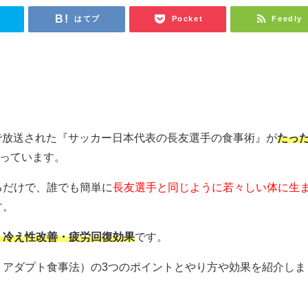
r
はてブ
Pocket
Feedly
スマで放送された『サッカー日本代表の長友選手の食事術』が
たっ
っています。
るだけで、誰でも簡単に
長友選手と同じように若々しい体に生
す。
・冷え性改善・疲労回復効果
です。
トアダプト食事法）の3つのポイントとやり方や効果を紹介しま