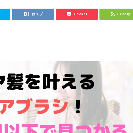
r
はてブ
Pocket
Feedly