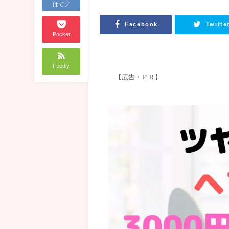
はてブ
Facebook
Twitte
Pocket
Feedly
【広告・ＰＲ】