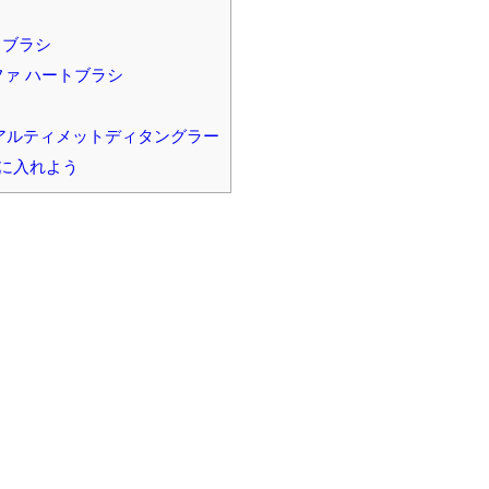
スブラシ
 リファ ハートブラシ
アルティメットディタングラー
に入れよう