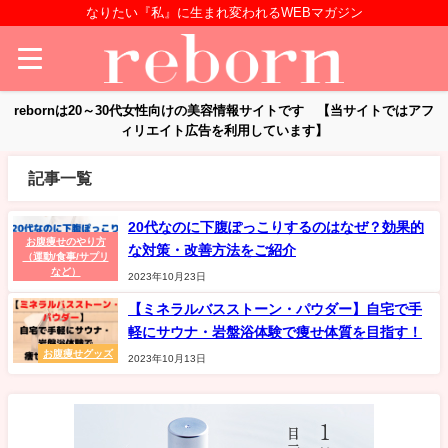
なりたい『私』に生まれ変われるWEBマガジン
rebornは20～30代女性向けの美容情報サイトです 【当サイトではアフ
ィリエイト広告を利用しています】
記事一覧
20代なのに下腹ぽっこりするのはなぜ？効果的
お腹痩せのやり方
な対策・改善方法をご紹介
（運動/食事/サプリ
など）
2023年10月23日
【ミネラルバスストーン・パウダー】自宅で手
軽にサウナ・岩盤浴体験で痩せ体質を目指す！
お腹痩せグッズ
2023年10月13日