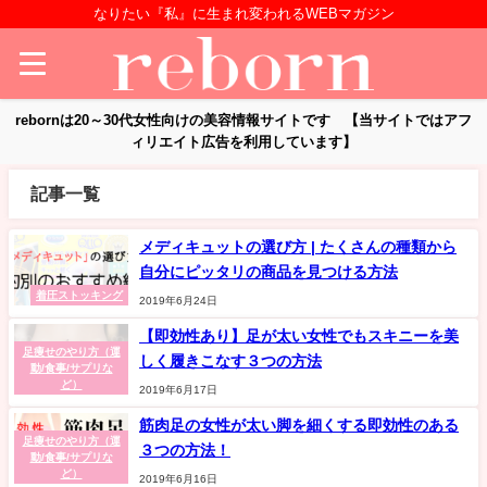
なりたい『私』に生まれ変われるWEBマガジン
rebornは20～30代女性向けの美容情報サイトです 【当サイトではアフ
ィリエイト広告を利用しています】
記事一覧
メディキュットの選び方 | たくさんの種類から
自分にピッタリの商品を見つける方法
着圧ストッキング
2019年6月24日
【即効性あり】足が太い女性でもスキニーを美
足痩せのやり方（運
しく履きこなす３つの方法
動/食事/サプリな
ど）
2019年6月17日
筋肉足の女性が太い脚を細くする即効性のある
足痩せのやり方（運
３つの方法！
動/食事/サプリな
ど）
2019年6月16日