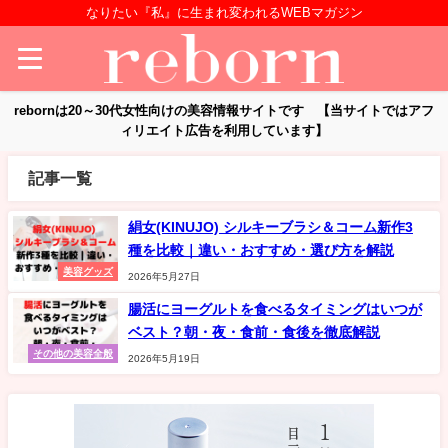
なりたい『私』に生まれ変われるWEBマガジン
rebornは20～30代女性向けの美容情報サイトです 【当サイトではアフ
ィリエイト広告を利用しています】
記事一覧
絹女(KINUJO) シルキーブラシ＆コーム新作3
種を比較｜違い・おすすめ・選び方を解説
美容グッズ
2026年5月27日
腸活にヨーグルトを食べるタイミングはいつが
ベスト？朝・夜・食前・食後を徹底解説
その他の美容全般
2026年5月19日