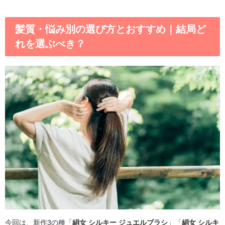
髪質・悩み別の選び方とおすすめ｜結局ど
れを選ぶべき？
今回は、新作3の種「
絹女 シルキー ジュエルブラシ
」「
絹女 シルキ