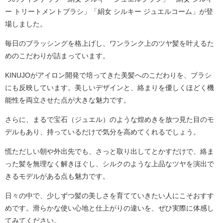
ー トリートメントブラシ」「絹女 シルキー ジュエルコーム」が登
場しました。
毎日のブラッシングを格上げし、ワンランク上のツヤ髪を叶えるた
めのこだわりが詰まっています。
KINUJOがアイロン開発で培ってきた美髪へのこだわりを、ブラシ
にも反映しています。美しいデザインと、絡まりを優しくほどく機
能性を両立させた点が大きな魅力です。
さらに、まるで宝石（ジュエル）のような煌めきを放つ見た目のモ
デルもあり、持っているだけで気分を高めてくれるでしょう。
慌ただしい朝や外出先でも、さっと取り出してとかすだけで、絡ま
った髪を無理なく解きほぐし、シルクのような上品なツヤを演出で
きるモデルがある点も魅力です。
日々の中で、少しずつ髪の美しさを育てていきたい人にこそおすす
めです。滑らかな使い心地と仕上がりの違いを、ぜひ実際に体感し
てみてください。