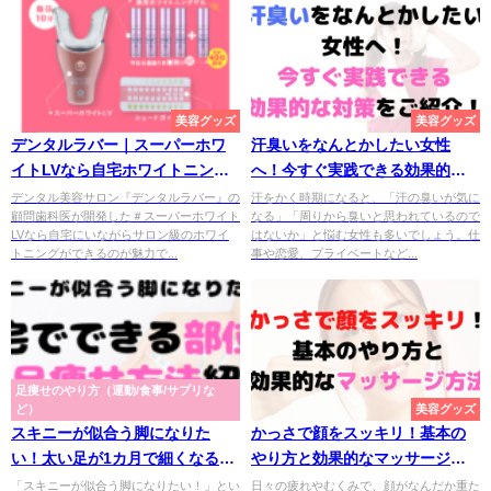
美容グッズ
美容グッズ
デンタルラバー｜スーパーホワ
汗臭いをなんとかしたい女性
イトLVなら自宅ホワイトニング
へ！今すぐ実践できる効果的な
もサロン級に！
対策をご紹介！
デンタル美容サロン『デンタルラバー』の
汗をかく時期になると、「汗の臭いが気に
顧問歯科医が開発した＃スーパーホワイト
なる」「周りから臭いと思われているので
LVなら自宅にいながらサロン級のホワイ
はないか」と悩む女性も多いでしょう。仕
トニングができるのが魅力で...
事や恋愛、プライベートなど...
足痩せのやり方（運動/食事/サプリな
ど）
美容グッズ
スキニーが似合う脚になりた
かっさで顔をスッキリ！基本の
い！太い足が1カ月で細くなる部
やり方と効果的なマッサージ方
位別の足痩せ方法
法
「スキニーが似合う脚になりたい！」とい
日々の疲れやむくみで、顔がなんだか重た