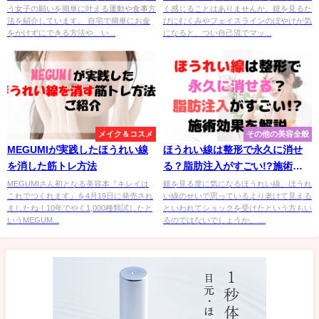
う女子の願いを簡単に叶える運動や食事方
く感じることはありませんか。鏡を見るた
法を紹介しています。 自宅で簡単にお金
びにむくみやフェイスラインのぼやけが気
をかけずにできる方法や、い...
になると、つい自己流でマッ...
メイク＆コスメ
その他の美容全般
MEGUMIが実践したほうれい線
ほうれい線は整形で永久に消せ
を消した筋トレ方法
る？脂肪注入がすごい!?施術効
果を解説
MEGUMIさん初となる美容本『キレイは
鏡を見る度に気になるほうれい線。ほうれ
これでつくれます』を4月19日に発売され
い線のせいで思っているより老けて見える
ましたね！10年でやく1,000種類試したと
といわれてショックを受けたという方もい
いうMEGUM...
るのではないでしょうか。 ...