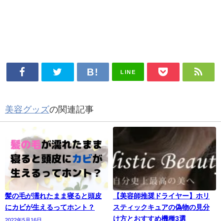
LINE
美容グッズ
の関連記事
髪の毛が濡れたまま寝ると頭皮
【美容師推奨ドライヤー】ホリ
にカビが生えるってホント？
スティックキュアの偽物の見分
け方とおすすめ機種3選
2022年5月16日