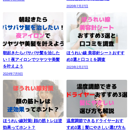
2020年7月27日
朝起きたらパサパサ髪を治した
ほうれい線 美容針シートおすす
い！夜アイロンでツヤツヤ美髪
め3選と口コミを調査
を叶えよう
2023年2月27日
2024年7月9日
ほうれい線対策| 顔の筋トレは逆
温度調節できるドライヤーおす
効果ってホント？
すめ3選｜髪にやさしい選び方も