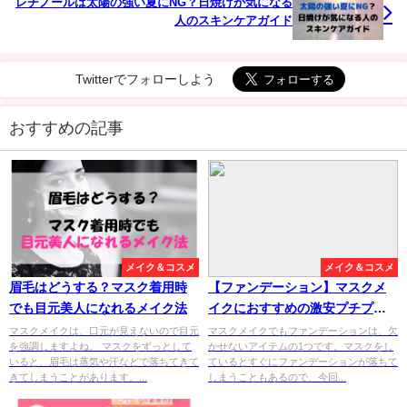
レチノールは太陽の強い夏にNG？日焼けが気になる
人のスキンケアガイド
Twitterでフォローしよう
おすすめの記事
メイク＆コスメ
メイク＆コスメ
眉毛はどうする？マスク着用時
【ファンデーション】マスクメ
でも目元美人になれるメイク法
イクにおすすめの激安プチプラ
10選
マスクメイクは、口元が見えないので目元
マスクメイクでもファンデーションは、欠
を強調しますよね。 マスクをずっとして
かせないアイテムの1つです。マスクをし
いると、眉毛は蒸気や汗などで落ちてきて
ているとすぐにファンデーションが落ちて
きてしまうことがあります。...
しまうこともあるので、今回...