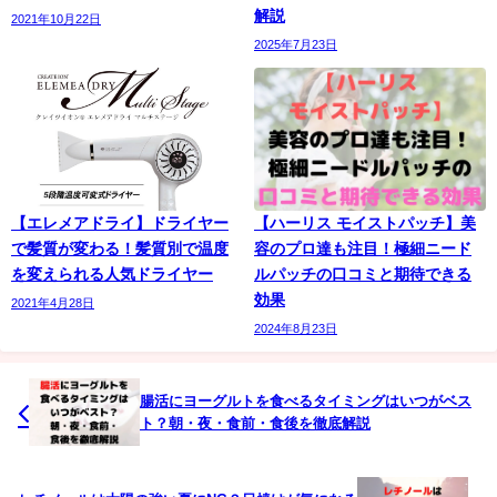
解説
2021年10月22日
2025年7月23日
【エレメアドライ】ドライヤー
【ハーリス モイストパッチ】美
で髪質が変わる！髪質別で温度
容のプロ達も注目！極細ニード
を変えられる人気ドライヤー
ルパッチの口コミと期待できる
効果
2021年4月28日
2024年8月23日
腸活にヨーグルトを食べるタイミングはいつがベス
ト？朝・夜・食前・食後を徹底解説