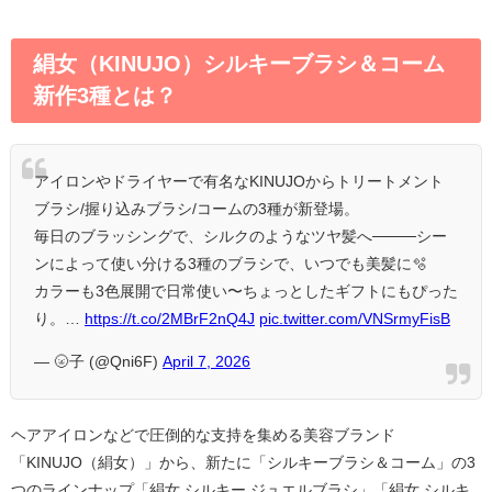
絹女（KINUJO）シルキーブラシ＆コーム
新作3種とは？
アイロンやドライヤーで有名なKINUJOからトリートメント
ブラシ/握り込みブラシ/コームの3種が新登場。
毎日のブラッシングで、シルクのようなツヤ髪へ────シー
ンによって使い分ける3種のブラシで、いつでも美髪に🫧
カラーも3色展開で日常使い〜ちょっとしたギフトにもぴった
り。…
https://t.co/2MBrF2nQ4J
pic.twitter.com/VNSrmyFisB
— 🌝子 (@Qni6F)
April 7, 2026
ヘアアイロンなどで圧倒的な支持を集める美容ブランド
「KINUJO（絹女）」から、新たに「シルキーブラシ＆コーム」の3
つのラインナップ「絹女 シルキー ジュエルブラシ」「絹女 シルキ