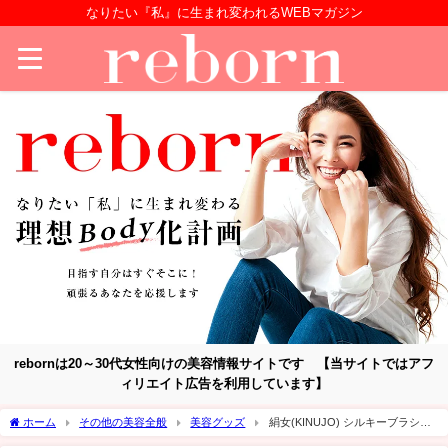
なりたい『私』に生まれ変われるWEBマガジン
rebornは20～30代女性向けの美容情報サイトです 【当サイトではアフ
ィリエイト広告を利用しています】
ホーム
その他の美容全般
美容グッズ
絹女(KINUJO) シルキーブラシ＆
コーム新作3種を比較｜違い・おすすめ・選び方を解説