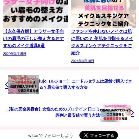
【永久保存版】アラサー女子向
ファンデを使わないメイクは肌
けの眉毛の正しい整え方＆おす
に悪いの？ 美肌を目指せるメイ
すめのメイク道具5選
ク＆スキンケアテクニックをご
紹介
2020年3月15日
2024年3月18日
lujo（ルジョー） ニードルセラムは店舗で購入でき
る？最安値で購入する方法
【私の完全美容食】女性のためのプロテイン 口コミ
評判と最安値で買う方法
Twitterでフォローしよう