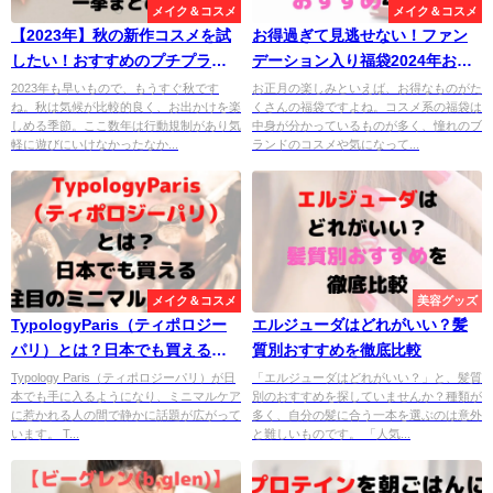
メイク＆コスメ
メイク＆コスメ
【2023年】秋の新作コスメを試
お得過ぎて見逃せない！ファン
したい！おすすめのプチプラア
デーション入り福袋2024年おす
イテム一挙まとめ！
すめ4選！
2023年も早いもので、もうすぐ秋です
お正月の楽しみといえば、お得なものがた
ね。秋は気候が比較的良く、お出かけを楽
くさんの福袋ですよね。コスメ系の福袋は
しめる季節。ここ数年は行動規制があり気
中身が分かっているものが多く、憧れのブ
軽に遊びにいけなかったなか...
ランドのコスメや気になって...
メイク＆コスメ
美容グッズ
TypologyParis（ティポロジー
エルジューダはどれがいい？髪
パリ）とは？日本でも買える注
質別おすすめを徹底比較
目のミニマルスキンケア
Typology Paris（ティポロジーパリ）が日
「エルジューダはどれがいい？」と、髪質
本でも手に入るようになり、ミニマルケア
別のおすすめを探していませんか？種類が
に惹かれる人の間で静かに話題が広がって
多く、自分の髪に合う一本を選ぶのは意外
います。 T...
と難しいものです。 「人気...