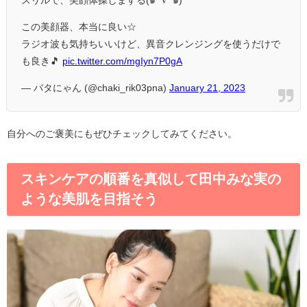
スリルで、美顔体操しまする(๑¯∇¯๑)
この美顔器、本当に良い☆
ラジオ波も気持ちいいけど、異音クレンジングを使うだけで
も良き🎵
pic.twitter.com/mgIyn7P0gA
— バタにゃん (@chaki_rik03pna)
January 21, 2023
自分へのご褒美にもぜひチェックしてみてください。
スキンケアの順番を真似して田中みな実の
ような美肌を目指そう