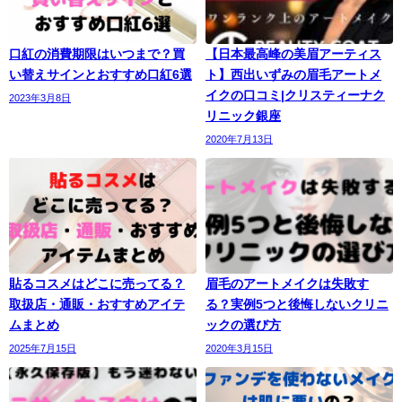
口紅の消費期限はいつまで？買
【日本最高峰の美眉アーティス
い替えサインとおすすめ口紅6選
ト】西出いずみの眉毛アートメ
イクの口コミ|クリスティーナク
2023年3月8日
リニック銀座
2020年7月13日
貼るコスメはどこに売ってる？
眉毛のアートメイクは失敗す
取扱店・通販・おすすめアイテ
る？実例5つと後悔しないクリニ
ムまとめ
ックの選び方
2025年7月15日
2020年3月15日