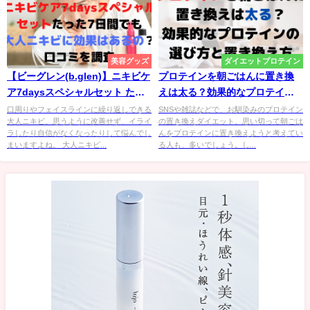
美容グッズ
ダイエットプロテイン
【ビーグレン(b.glen)】ニキビケ
プロテインを朝ごはんに置き換
ア7daysスペシャルセット たっ
えは太る？効果的なプロテイン
た7日間でも大人ニキビに効果は
の選び方と置き換え方
口周りやフェイスラインに繰り返しできる
SNSや雑誌などで、お馴染みのプロテイン
大人ニキビ。思うように改善せず、イライ
の置き換えダイエット。思い切って朝ごは
あるの？口コミを調査
ラしたり自信がなくなったりして悩んでし
んをプロテインに置き換えようと考えてい
まいますよね。 大人ニキビ...
る人も、多いでしょう。し...