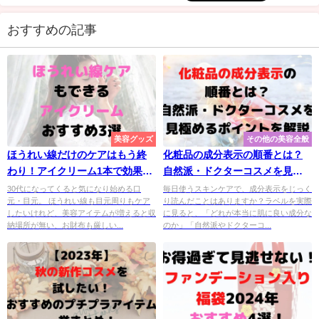
おすすめの記事
美容グッズ
その他の美容全般
ほうれい線だけのケアはもう終
化粧品の成分表示の順番とは？
わり！アイクリーム1本で効果的
自然派・ドクターコスメを見極
にケアする
めるポイントを解説
30代になってくると気になり始める口
毎日使うスキンケアで、成分表示をじっく
元・目元。 ほうれい線も目元周りもケア
り読んだことはありますか？ラベルを実際
したいけれど、美容アイテムが増えると収
に見ると、「どれが本当に肌に良い成分な
納場所が無い、お財布も厳しい...
のか」「自然派やドクターコ...