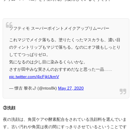
ソフティモ スーパーポイントメイクアップリムーバー
これマジでメイク落ちる。塗りたくったマスカラも、濃い目
のティントリップもマジで落ちる。なのにオフ後もしっとり
しててつっぱりゼロ。
気になるのは少し目に染みるくらいかな。
さすが田中みな実さんのおすすめだなと思った一品……
pic.twitter.com/4icFjkUkmV
— 懐古 黎衣🌙 (@ntos8k)
May 27, 2020
③洗顔
夜の洗顔は、角質ケアや酵素配合をされている洗顔料を選んでいま
す。古い汚れや角質は夜の間にすっきりさせているということです