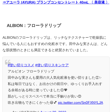
⇒アユーラ (AYURA) プランプコンセントレート 40mL 〈 美容液 〉
ALBION：フローラドリップ
ALBIONのフローラドリップは、リッチなテクスチャーで乾燥肌に
悩んでいる人にもおすすめの化粧水です。田中みな実さんは、どん
な肌状態のときにも満足できると絶賛されていました。
#使い切りコスメ
#使い切りスキンケア
アルビオン フローラドリップ
田中みな実さんも愛用の大人気化粧液を使い切りました👏✨
私は毎日ではなく、お出かけの前日や、ゆっくりお手入れす
る余裕がある時に使っていました😊💖
肌がしっとりスベスベで本当に手触りが良い😍
吹き出物もできにくかった😆💕
pic.twitter.com/Sn0FXNYLJA