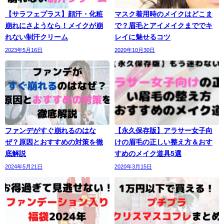
【サラフェプラス】顔汗・化粧
マスク着用時のメイクはどこま
崩れにさようなら！メイクが崩
で？眉毛とアイメイクまででキ
れない制汗クリーム
レイに魅せるコツ
2023年5月16日
2020年10月30日
ファンデがすぐ崩れるのはな
【永久保存版】アラサー女子向
ぜ？原因とおすすめの対策を徹
けの眉毛の正しい整え方＆おす
底解説
すめのメイク道具5選
2024年5月21日
2020年3月15日