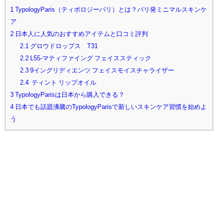
1
TypologyParis（ティポロジーパリ）とは？パリ発ミニマルスキンケ
ア
2
日本人に人気のおすすめアイテムと口コミ評判
2.1
グロウドロップス T31
2.2
L55-マティファイング フェイススティック
2.3
9イングリディエンツ フェイスモイスチャライザー
2.4
ティント リップオイル
3
TypologyParisは日本から購入できる？
4
日本でも話題沸騰のTypologyParisで新しいスキンケア習慣を始めよ
う