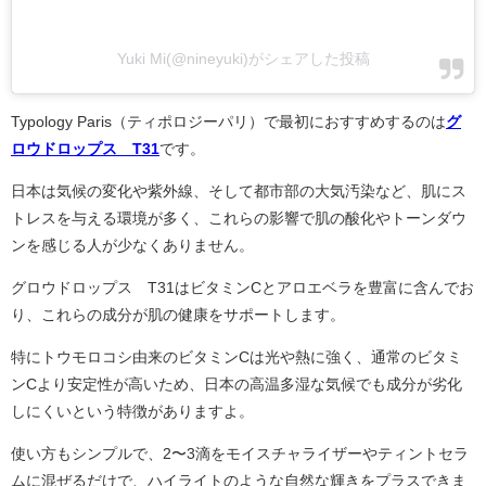
Yuki Mi(@nineyuki)がシェアした投稿
Typology Paris（ティポロジーパリ）で最初におすすめするのは
グ
ロウドロップス T31
です。
日本は気候の変化や紫外線、そして都市部の大気汚染など、肌にス
トレスを与える環境が多く、これらの影響で肌の酸化やトーンダウ
ンを感じる人が少なくありません。
グロウドロップス T31はビタミンCとアロエベラを豊富に含んでお
り、これらの成分が肌の健康をサポートします。
特にトウモロコシ由来のビタミンCは光や熱に強く、通常のビタミ
ンCより安定性が高いため、日本の高温多湿な気候でも成分が劣化
しにくいという特徴がありますよ。
使い方もシンプルで、2〜3滴をモイスチャライザーやティントセラ
ムに混ぜるだけで、ハイライトのような自然な輝きをプラスできま