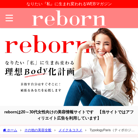
なりたい『私』に生まれ変われるWEBマガジン
rebornは20～30代女性向けの美容情報サイトです 【当サイトではアフ
ィリエイト広告を利用しています】
ホーム
その他の美容全般
メイク＆コスメ
TypologyParis（ティポロジー
パリ）とは？日本でも買える注目のミニマルスキンケア