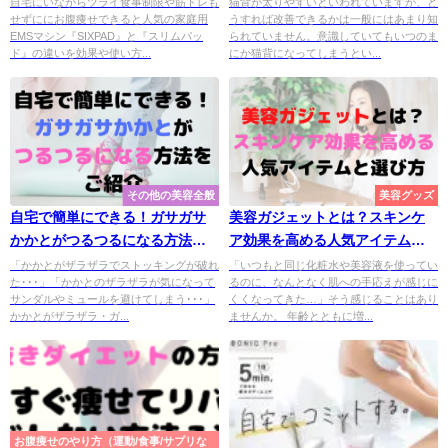
がある家庭用EMSはどっち？
自宅にいながらツライ食事制限や筋トレも
猫背が太りやすいといわれていますが、ど
せずににお腹痩せできると人気の家庭用
うすれば改善できるかは一般にはあまり知
EMSマシン『SIXPAD』と『スリムパッ
られていません。意識していてもいつのま
ド』の違いを効果や使い方...
にか猫背になってしまうとい...
その他の美容全般
美容グッズ
自宅で簡単にできる！ガサガサ
美容ガジェットとは？スキンケ
かかとがつるつるになる方法を
ア効果を高める人気アイテムと
ご紹介
選び方
「かかとがザラザラでストッキングが破れ
「いつもと同じ化粧水や美容液を使ってい
た･･･」「かかとのザラザラが気になって
るのに、なんとなく肌への手応えが感じに
サンダルやミュールを避けてしまう･･･」
くくなってきた…」そう感じることはあり
かかとがザラザラ・ガ...
ませんか。 年齢とともに増...
お腹痩せのやり方（運動/食事/サプリな