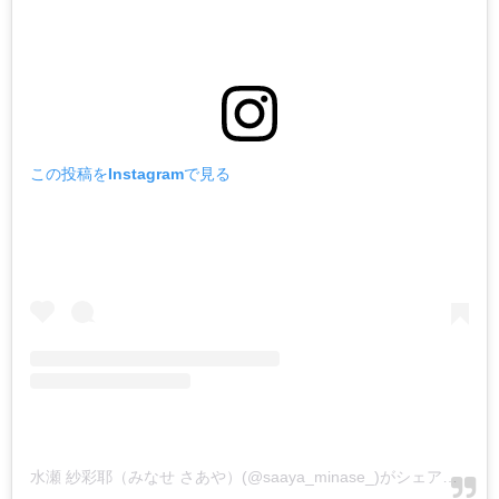
この投稿をInstagramで見る
水瀬 紗彩耶（みなせ さあや）(@saaya_minase_)がシェアした投稿