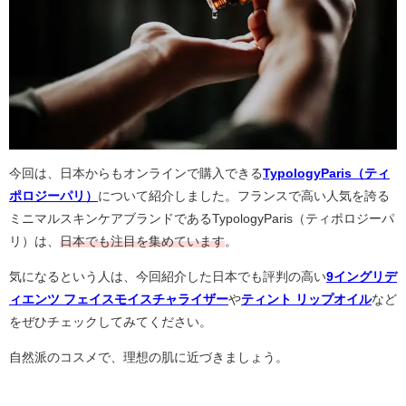
今回は、日本からもオンラインで購入できる
TypologyParis（ティ
ポロジーパリ）
について紹介しました。フランスで高い人気を誇る
ミニマルスキンケアブランドであるTypologyParis（ティポロジーパ
リ）は、
日本でも注目を集めています
。
気になるという人は、今回紹介した日本でも評判の高い
9イングリデ
ィエンツ フェイスモイスチャライザー
や
ティント リップオイル
など
をぜひチェックしてみてください。
自然派のコスメで、理想の肌に近づきましょう。