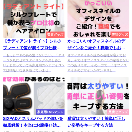
美容グッズ
美容グッズ
【ラディアント ライト】シルク
かっこいいオフィスネイルのデ
プレートで髪が潤うプロ仕様の
ザインをご紹介！職場でもおし
ヘアアイロン
ゃれを楽しもう
「もっとツヤのある髪になりたい」「ダメ
オフィスネイルを認める会社が増えてお
ージを気にせずスタイリングを楽しみた
り、今ではオフィススタイルの定番となり
い」と思っていても家庭用のヘアアイロン
つつあります。 その一方で、「オフィス
では物足りなさを感じていませ...
ネイルのデザインがマンネリし...
家庭用EMSマシン
足痩せグッズ
SIXPADとスリムパッドの違いを
猫背は太りやすい！簡単に正し
徹底解析！本当にお腹痩せ効果
い姿勢をキープする方法