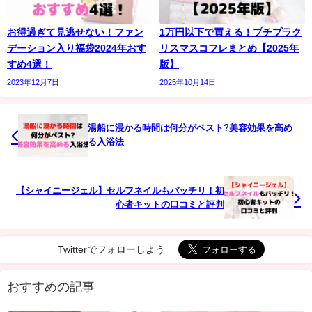
お得過ぎて見逃せない！ファン
1万円以下で買える！プチプラク
デーション入り福袋2024年おす
リスマスコフレまとめ【2025年
すめ4選！
版】
2023年12月7日
2025年10月14日
湯船に浸かる時間は何分がベスト?美容効果を高め
る入浴法
【シャイニージェル】セルフネイルもバッチリ！初
心者キットの口コミと評判
Twitterでフォローしよう
おすすめの記事