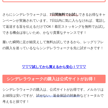
さらにシンデレラウォークは、
7日間無料でお試し
できるお得なキャ
ンペーンが実施されています。7日以内に気に入らなければ、電話し
て返送する旨を伝えるだけでOK！着圧ストッキングを無料でお試し
できる機会は珍しいため、かなり貴重なチャンスです！
履いた瞬間に足が細見えして無料お試しできるから、
レッグリフレ
の購入を迷っているならシンデレラウォークを
先に試すべきです！
▽▽▽試してから買えるから安心！▽▽▽
シンデレラウォークの
購入は公式サイトがお得！
シンデレラウォークの購入は、公式サイトがお得です。メルカリは
お値段は安いですが、
試せない、返
金保証の対象外
などトータルで
考えると損です！