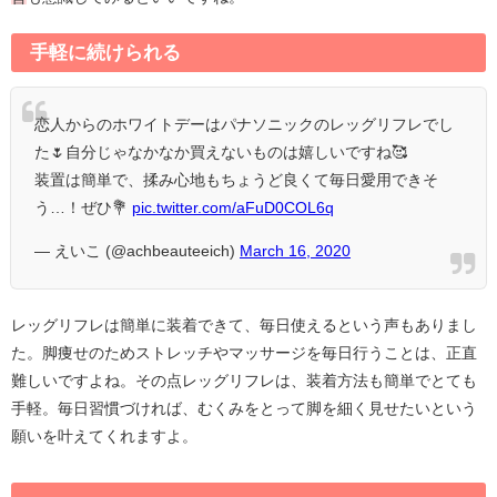
手軽に続けられる
恋人からのホワイトデーはパナソニックのレッグリフレでし
た🌷自分じゃなかなか買えないものは嬉しいですね🥰
装置は簡単で、揉み心地もちょうど良くて毎日愛用できそ
う…！ぜひ💐
pic.twitter.com/aFuD0COL6q
— えいこ (@achbeauteeich)
March 16, 2020
レッグリフレは簡単に装着できて、毎日使えるという声もありまし
た。脚痩せのため
ストレッチやマッサージを毎日行うことは、正直
難しいですよね。その点
レッグリフレは、装着方法も簡単でとても
手軽。毎日習慣づければ、むくみをとって脚を細く見せたいという
願いを叶えてくれますよ。