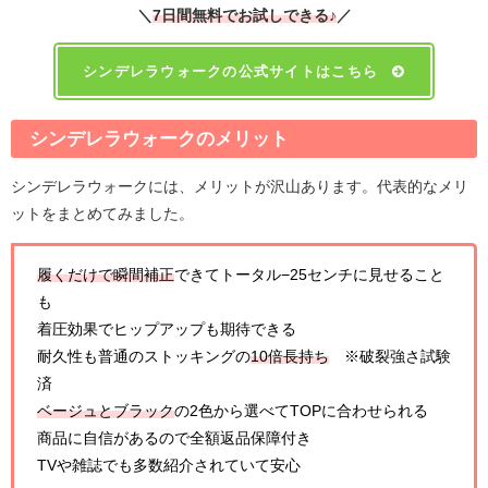
＼
7日間無料でお試しできる
♪
／
シンデレラウォークの公式サイトはこちら
シンデレラウォークのメリット
シンデレラウォークには、メリットが沢山あります。代表的なメリ
ットをまとめてみました。
履くだけで瞬間補正
できてトータル−25センチに見せること
も
着圧効果でヒップアップも期待できる
耐久性も普通のストッキングの
10倍長持ち
※破裂強さ試験
済
ベージュとブラック
の2色から選べてTOPに合わせられる
商品に自信があるので全額返品保障付き
TVや雑誌でも多数紹介されていて安心