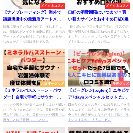
メイク＆コスメ
メイク＆コスメ
【ナノブレーディング】海外で
口紅の消費期限はいつまで？買
話題沸騰中の最新眉アートメイ
い替えサインとおすすめ口紅6選
クが気になる
綺麗に整っている眉毛って、憧れますよ
長く続いたマスク生活ですが、マスクの
ね。毎日の眉メイクを面倒に感じ、眉毛の
着用が個人の判断に委ねられるようになり
アートメイクを検討している人もいるかも
ました。マスクをしていると口紅をしなく
しれません。今回は海外で人気...
てもバレないので、長い間...
お腹痩せグッズ
美容グッズ
【ミネラルバスストーン・パウ
【ビーグレン(b.glen)】ニキビケ
ダー】自宅で手軽にサウナ・岩
ア7daysスペシャルセット たっ
盤浴体験で痩せ体質を目指す！
た7日間でも大人ニキビに効果は
サウナや岩盤浴がダイエットによいと聞い
口周りやフェイスラインに繰り返しできる
たことありませんか。でも、毎日仕事や育
大人ニキビ。思うように改善せず、イライ
あるの？口コミを調査
児などで忙しい中、毎日サウナや岩盤浴に
ラしたり自信がなくなったりして悩んでし
通うことは正直難しい…とい...
まいますよね。 大人ニキビ...