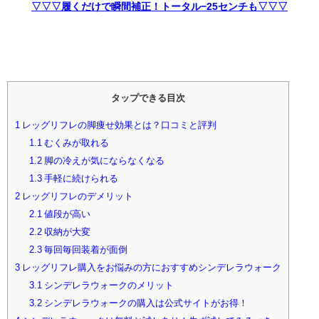
▽▽▽履くだけで瞬間補正！トータル−25センチも▽▽▽
タップできる目次
1
レッグリフレの脚痩せ効果とは？口コミと評判
1.1
むくみが取れる
1.2
脚の冷えが気にならなくなる
1.3
手軽に続けられる
2
レッグリフレのデメリット
2.1
値段が高い
2.2
収納が大変
2.3
毎回毎回装着が面倒
3
レッグリフレ購入をお悩みの方におすすめシンデレラウォーク
3.1
シンデレラウォークのメリット
3.2
シンデレラウォークの購入は公式サイトがお得！