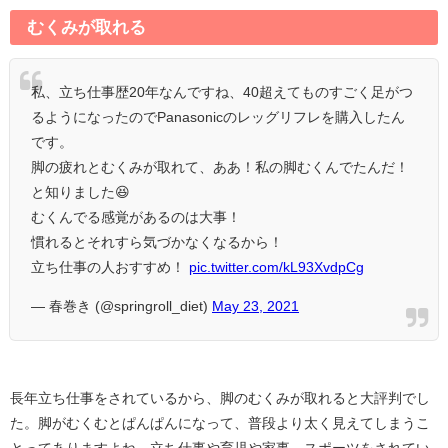
むくみが取れる
私、立ち仕事歴20年なんですね、40超えてものすごく足がつ
るようになったのでPanasonicのレッグリフレを購入したん
です。
脚の疲れとむくみが取れて、ああ！私の脚むくんでたんだ！
と知りました😆
むくんでる感覚があるのは大事！
慣れるとそれすら気づかなくなるから！
立ち仕事の人おすすめ！
pic.twitter.com/kL93XvdpCg
— 春巻き (@springroll_diet)
May 23, 2021
長年立ち仕事をされているから、脚のむくみが取れると大評判でし
た。脚がむくむとぱんぱんになって、普段より太く見えてしまうこ
とってありますよね。立ち仕事や育児や家事、スポーツをされてい