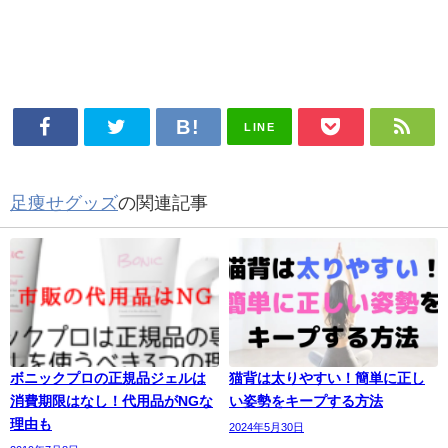
LINE
足痩せグッズ
の関連記事
ボニックプロの正規品ジェルは
猫背は太りやすい！簡単に正し
消費期限はなし！代用品がNGな
い姿勢をキープする方法
理由も
2024年5月30日