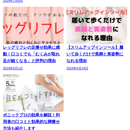
2019年7月8日
レッグリフレの足痩せ効果に感
【スリムアップインソール】履
動！口コミでも「むくみが取れ
いて歩くだけで美脚と美姿勢に
足が細くなる」と評判の理由
なれる理由
2019年8月1日
2024年5月24日
ボニックプロの効果を解説！利
用者の口コミと効果的な脚痩せ
方法も紹介します