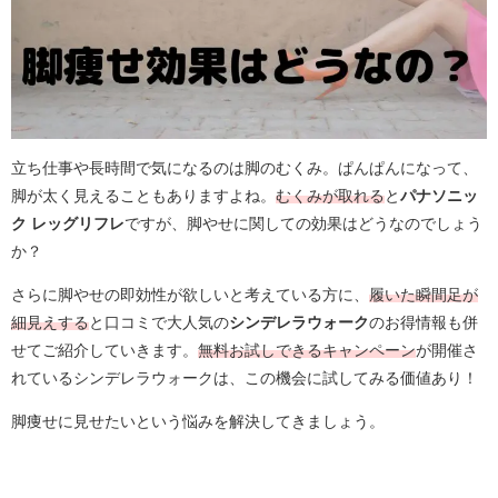
立ち仕事や長時間で気になるのは脚のむくみ。ぱんぱんになって、
脚が太く見えることもありますよね。
むくみが取れる
と
パナソニッ
ク レッグリフレ
ですが、脚やせに関しての効果はどうなのでしょう
か？
さらに
脚やせの
即効性が欲しいと考えている方に、
履いた瞬間
足が
細見えする
と口コミで大人気の
シンデレラウォーク
のお得情報も併
せてご紹介していきます。
無料お試しできるキャンペーン
が開催さ
れているシンデレラウォークは、この機会に試してみる価値あり！
脚痩せに見せたいという悩みを解決してきましょう。