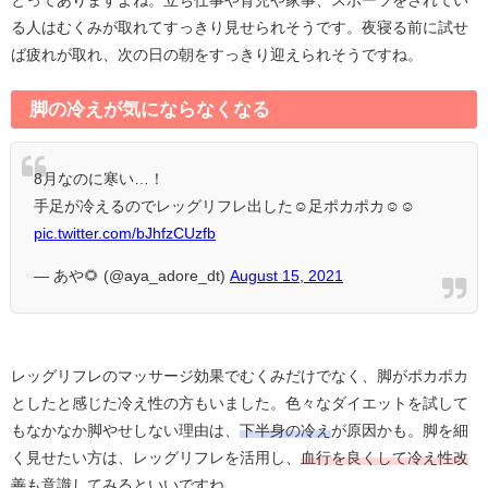
る人はむくみが取れてすっきり見せられそうです。夜寝る前に試せ
ば疲れが取れ、次の日の朝をすっきり迎えられそうですね。
脚の冷えが気にならなくなる
8月なのに寒い…！
手足が冷えるのでレッグリフレ出した☺️足ポカポカ☺️☺️
pic.twitter.com/bJhfzCUzfb
— あや🌻 (@aya_adore_dt)
August 15, 2021
レッグリフレのマッサージ効果でむくみだけでなく、脚がポカポカ
としたと感じた冷え性の方もいました。色々なダイエットを試して
もなかなか脚やせしない理由は、
下半身の冷え
が原因かも。
脚を細
く見せたい方は、レッグリフレを活用し、
血行を良くして
冷え性改
善
も意識してみるといいですね。