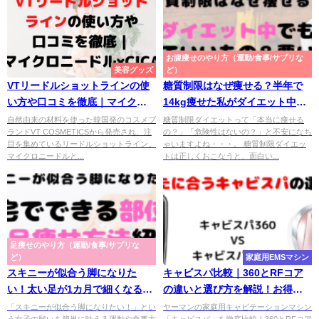
お腹痩せのやり方（運動/食事/サプリな
美容グッズ
ど）
VTリードルショットラインの使
糖質制限はなぜ痩せる？半年で
い方や口コミを徹底｜マイクロ
14kg痩せた私がダイエット中に
ニードル×CICA
食べていいものと悪いものを紹
自然由来の材料を使った韓国発のコスメブ
糖質制限ダイエットって「本当に痩せる
ランドVT COSMETICSから発売され、注
の？」「危険性はないの？」と不安になち
介【簡単レシピもあり】
目を集めているリードルショットライン。
ゃいますよね・・・。 糖質制限ダイエッ
マイクロニードルと...
トは正しくおこなうと、面白い...
足痩せのやり方（運動/食事/サプリな
ど）
家庭用EMSマシン
スキニーが似合う脚になりた
キャビスパ比較｜360とRFコア
い！太い足が1カ月で細くなる部
の違いと選び方を解説！お得に
位別の足痩せ方法
買える情報も
「スキニーが似合う脚になりたい！」とい
ヤーマンの家庭用キャビテーションマシン
う女子の願いを簡単に叶える運動や食事方
「キャビスパ」を徹底比較！360とRFコア