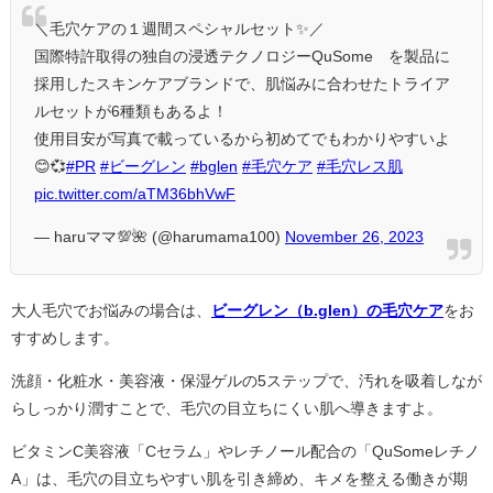
＼毛穴ケアの１週間スペシャルセット✨／
国際特許取得の独自の浸透テクノロジーQuSome®を製品に
採用したスキンケアブランドで、肌悩みに合わせたトライア
ルセットが6種類もあるよ！
使用目安が写真で載っているから初めてでもわかりやすいよ
😊💞
#PR
#ビーグレン
#bglen
#毛穴ケア
#毛穴レス肌
pic.twitter.com/aTM36bhVwF
— haruママ💯🌺 (@harumama100)
November 26, 2023
大人毛穴でお悩みの場合は、
ビーグレン（b.glen）の毛穴ケア
をお
すすめします。
洗顔・化粧水・美容液・保湿ゲルの5ステップで、汚れを吸着しなが
らしっかり潤すことで、毛穴の目立ちにくい肌へ導きますよ。
ビタミンC美容液「Cセラム」やレチノール配合の「QuSomeレチノ
A」は、毛穴の目立ちやすい肌を引き締め、キメを整える働きが期