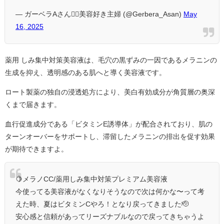
— ガーベラAさん❁⃘美容好き主婦 (@Gerbera_Asan)
May
16, 2025
薬用 しみ集中対策美容液は、毛穴の黒ずみの一因であるメラニンの
生成を抑え、透明感のある肌へと導く美容液です。
ロート製薬の独自の浸透処方により、美白有効成分が角質層の奥深
くまで届きます。
血行促進成分である「ビタミンE誘導体」が配合されており、肌の
ターンオーバーをサポートし、滞留したメラニンの排出を促す効果
が期待できますよ。
🍋メラノCC/薬用しみ集中対策プレミアム美容液
今使ってる美容液がなくなりそうなので次は何かな〜って考
えた時、夏はビタミンCやろ！となり戻ってきました🫡
安心感と信頼があってリーズナブルなので戻ってきちゃうよ