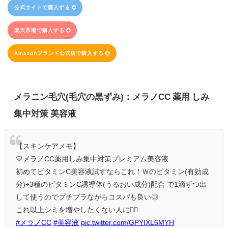
公式サイトで購入する
楽天市場で購入する
Amazonブランド公式店で購入する
メラニン毛穴(毛穴の黒ずみ)：メラノCC 薬用 しみ
集中対策 美容液
【スキンケアメモ】
💛メラノCC薬用しみ集中対策プレミアム美容液
初めてビタミンC美容液試すならこれ！Ｗのビタミン(有効成
分)+3種のビタミンC誘導体(うるおい成分)配合 で1滴ずつ出
して使うのでプチプラながらコスパも良い◎
これ以上シミを増やしたくない人に🙆‍♀️
#メラノCC
#美容液
pic.twitter.com/GPYIXL6MYH