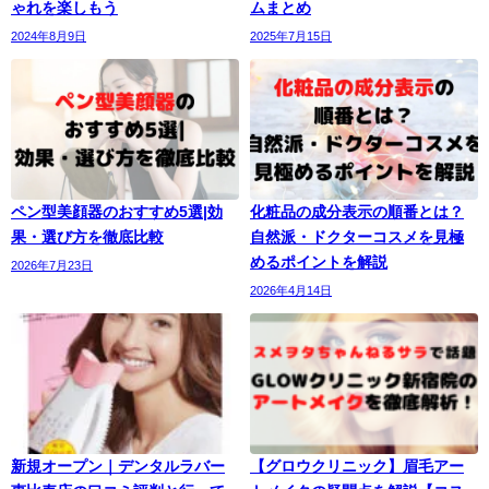
ゃれを楽しもう
ムまとめ
2024年8月9日
2025年7月15日
ペン型美顔器のおすすめ5選|効
化粧品の成分表示の順番とは？
果・選び方を徹底比較
自然派・ドクターコスメを見極
めるポイントを解説
2026年7月23日
2026年4月14日
新規オープン｜デンタルラバー
【グロウクリニック】眉毛アー