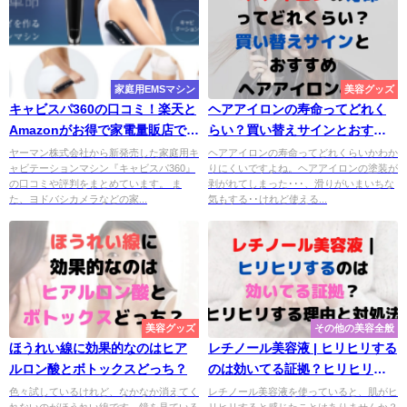
家庭用EMSマシン
美容グッズ
キャビスパ360の口コミ！楽天と
ヘアアイロンの寿命ってどれく
Amazonがお得で家電量販店で買
らい？買い替えサインとおすす
うと損する理由とは？
めヘアアイロン4選
ヤーマン株式会社から新発売した家庭用キ
ヘアアイロンの寿命ってどれくらいかわか
ャビテーションマシン『キャビスパ360』
りにくいですよね。ヘアアイロンの塗装が
の口コミや評判をまとめています。 ま
剥がれてしまった･･･、滑りがいまいちな
た、ヨドバシカメラなどの家...
気もする･･けれど使える...
美容グッズ
その他の美容全般
ほうれい線に効果的なのはヒア
レチノール美容液 | ヒリヒリする
ルロン酸とボトックスどっち？
のは効いてる証拠？ヒリヒリす
る理由と対処法
色々試しているけれど、なかなか消えてく
レチノール美容液を使っていると、肌がヒ