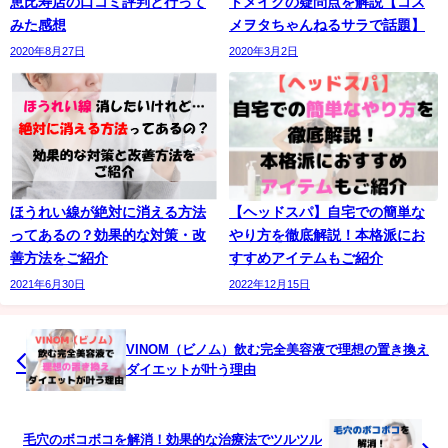
恵比寿店の口コミ評判と行って
トメイクの疑問点を解説【コス
みた感想
メヲタちゃんねるサラで話題】
2020年8月27日
2020年3月2日
ほうれい線が絶対に消える方法
【ヘッドスパ】自宅での簡単な
ってあるの？効果的な対策・改
やり方を徹底解説！本格派にお
善方法をご紹介
すすめアイテムもご紹介
2021年6月30日
2022年12月15日
VINOM（ビノム）飲む完全美容液で理想の置き換え
ダイエットが叶う理由
毛穴のボコボコを解消！効果的な治療法でツルツル