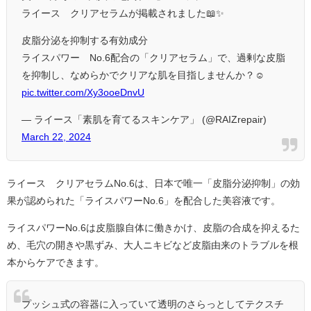
ライース®クリアセラムが掲載されました📖✨
皮脂分泌を抑制する有効成分
ライスパワー®No.6配合の「クリアセラム」で、過剰な皮脂
を抑制し、なめらかでクリアな肌を目指しませんか？☺
pic.twitter.com/Xy3ooeDnvU
— ライース「素肌を育てるスキンケア」 (@RAIZrepair)
March 22, 2024
ライース®クリアセラムNo.6は、日本で唯一「皮脂分泌抑制」の効
果が認められた「ライスパワーNo.6」を配合した美容液です。
ライスパワーNo.6は皮脂腺自体に働きかけ、皮脂の合成を抑えるた
め、毛穴の開きや黒ずみ、大人ニキビなど皮脂由来のトラブルを根
本からケアできます。
プッシュ式の容器に入っていて透明のさらっとしてテクスチ