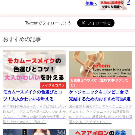
美肌へ
Twitterでフォローしよう
おすすめの記事
お腹痩せのやり方（運動/食事/サプリな
メイク＆コスメ
ど）
モカムースメイクの色選びとコ
ケトジェニックをコンビニ食で
ツ！大人かわいいを叶える
完結するためのおすすめ商品6選
今年注目のモカムースメイクに挑戦したい
炭水化物を減らすことでケトジェニックダ
けれど、「どんな色を選べばいいのかわか
イエット。 ケトジェニックとは糖質制限
らない」「ブラウン系が似合うか不安」と
のことをいい、糖質以外のタンパク質や脂
悩んでいませんか。 赤みブ...
質をとることでダイエット...