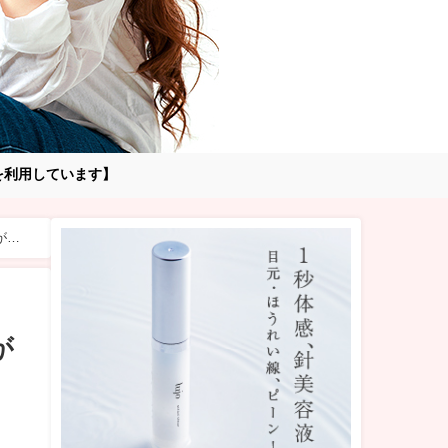
告を利用しています】
がび
が