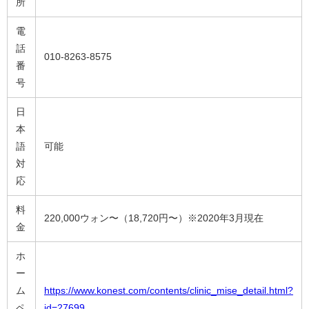
所
電
話
010-8263-8575
番
号
日
本
語
可能
対
応
料
220,000ウォン〜（18,720円〜）※2020年3月現在
金
ホ
ー
ム
https://www.konest.com/contents/clinic_mise_detail.html?
ペ
id=27699