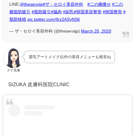
LINE:
@theseroijp
#ザ・セロイ美容外科
#二の腕痩せ
#二の
腕脂肪吸引
#脂肪吸引
#脇肉
#副乳
#韓国美容整形
#韓国整形
#
脂肪移植
pic.twitter.com/9rz2ASyNS6
— ザ・セロイ美容外科 (@theseroijp)
March 20, 2020
眉毛アートメイク以外の美容メニューも格安ね
ナナ先輩
SIZUKA 皮膚科医院CLINIC