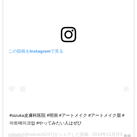
この投稿をInstagramで見る
#sizuka皮膚科医院 #明洞 #アートメイク #アートメイク眉 #
아트메이크업 #やってみたい人はぜひ
nobuko
(@nobuko5237)がシェアした投稿 -
2019年12月月30日午前4時12分PST