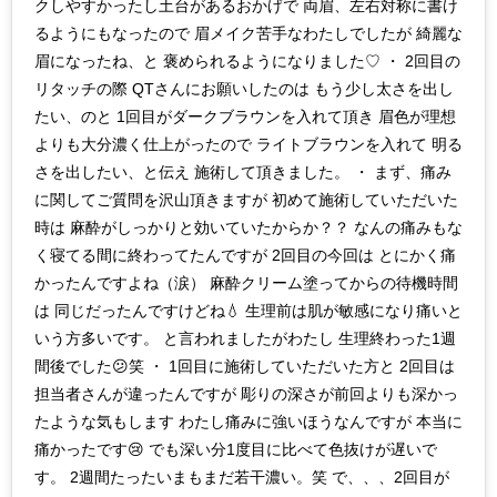
クしやすかったし土台があるおかげで 両眉、左右対称に書け
るようにもなったので 眉メイク苦手なわたしでしたが 綺麗な
眉になったね、と 褒められるようになりました♡ ・ 2回目の
リタッチの際 QTさんにお願いしたのは もう少し太さを出し
たい、のと 1回目がダークブラウンを入れて頂き 眉色が理想
よりも大分濃く仕上がったので ライトブラウンを入れて 明る
さを出したい、と伝え 施術して頂きました。 ・ まず、痛み
に関してご質問を沢山頂きますが 初めて施術していただいた
時は 麻酔がしっかりと効いていたからか？？ なんの痛みもな
く寝てる間に終わってたんですが 2回目の今回は とにかく痛
かったんですよね（涙） 麻酔クリーム塗ってからの待機時間
は 同じだったんですけどね💧 生理前は肌が敏感になり痛いと
いう方多いです。 と言われましたがわたし 生理終わった1週
間後でした😕笑 ・ 1回目に施術していただいた方と 2回目は
担当者さんが違ったんですが 彫りの深さが前回よりも深かっ
たような気もします わたし痛みに強いほうなんですが 本当に
痛かったです😢 でも深い分1度目に比べて色抜けが遅いで
す。 2週間たったいまもまだ若干濃い。笑 で、、、2回目が