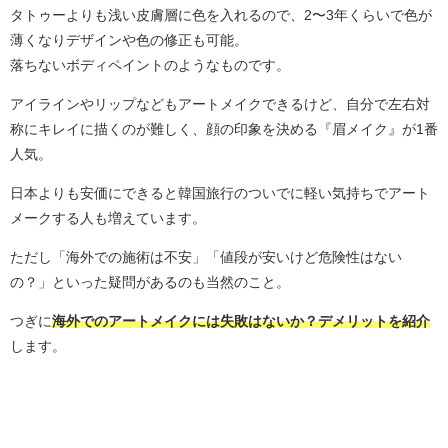
タトゥーよりも浅い皮膚層に色を入れるので、2〜3年くらいで色が
薄くなりデザインや色の修正も可能。
落ちないボディペイントのようなものです。
アイラインやリップなどもアートメイクできるけど、自分で左右対
称にキレイに描くのが難しく、顔の印象を決める『眉メイク』が1番
人気。
日本よりも安価にできると韓国旅行のついでに軽い気持ちでアート
メークする人も増えています。
ただし「海外での施術は不安」「値段が安いけど危険性はない
の？」といった疑問があるのも当然のこと。
つぎに
海外でのアートメイクには失敗はないか？デメリット
を紹介
します。