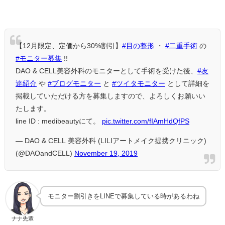
【12月限定、定価から30%割引】
#目の整形
・
#二重手術
の
#モニター募集
!!
DAO & CELL美容外科のモニターとして手術を受けた後、
#友
達紹介
や
#ブログモニター
と
#ツイタモニター
として詳細を
掲載していただける方を募集しますので、よろしくお願いい
たします。
line ID : medibeautyにて。
pic.twitter.com/fIAmHdQfPS
— DAO & CELL 美容外科 (LILIアートメイク提携クリニック)
(@DAOandCELL)
November 19, 2019
モニター割引きをLINEで募集している時があるわね
ナナ先輩