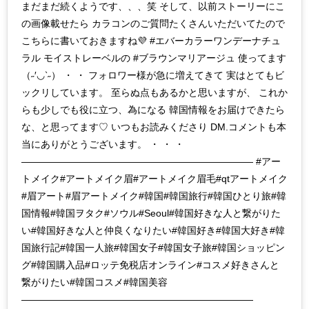
まだまだ続くようです、、、笑 そして、以前ストーリーにこ
の画像載せたら カラコンのご質問たくさんいただいてたので
こちらに書いておきますね💜 #エバーカラーワンデーナチュ
ラル モイストレーベルの #ブラウンマリアージュ 使ってます
（˶′◡‵˶） ・ ・ フォロワー様が急に増えてきて 実はとてもビ
ックリしています。 至らぬ点もあるかと思いますが、 これか
らも少しでも役に立つ、為になる 韓国情報をお届けできたら
な、と思ってます♡ いつもお読みくださり DM.コメントも本
当にありがとうございます。 ・ ・ ・
———————————————————————— #アー
トメイク#アートメイク眉#アートメイク眉毛#qtアートメイク
#眉アート#眉アートメイク#韓国#韓国旅行#韓国ひとり旅#韓
国情報#韓国ヲタク#ソウル#Seoul#韓国好きな人と繋がりた
い#韓国好きな人と仲良くなりたい#韓国好き#韓国大好き#韓
国旅行記#韓国一人旅#韓国女子#韓国女子旅#韓国ショッピン
グ#韓国購入品#ロッテ免税店オンライン#コスメ好きさんと
繋がりたい#韓国コスメ#韓国美容
————————————————————————