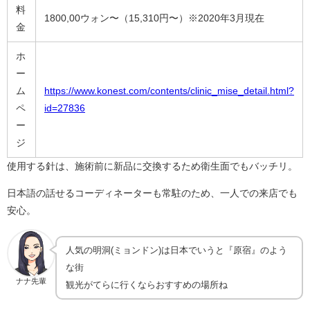
料
1800,00ウォン〜（15,310円〜）※2020年3月現在
金
ホ
ー
ム
https://www.konest.com/contents/clinic_mise_detail.html?
ペ
id=27836
ー
ジ
使用する針は、施術前に新品に交換するため衛生面でもバッチリ。
日本語の話せるコーディネーターも常駐のため、一人での来店でも
安心。
人気の明洞(ミョンドン)は日本でいうと『原宿』のよう
な街
ナナ先輩
観光がてらに行くならおすすめの場所ね