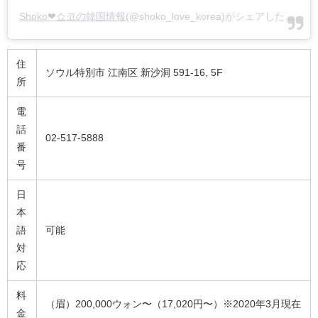
Shoko❤︎쇼코の韓国情報
(@shoko_love_korea)がシェアした投稿 -
住
ソウル特別市 江南区 新沙洞 591-16, 5F
所
電
話
02-517-5888
番
号
日
本
語
可能
対
応
料
（眉）200,000ウォン〜（17,020円〜）※2020年3月現在
金