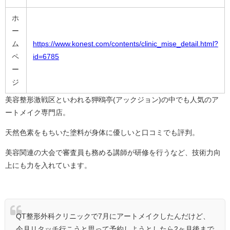
ホ
ー
ム
https://www.konest.com/contents/clinic_mise_detail.html?
ペ
id=6785
ー
ジ
美容整形激戦区といわれる狎鴎亭(アックジョン)の中でも人気のア
ートメイク専門店。
天然色素をもちいた塗料が身体に優しいと口コミでも評判。
美容関連の大会で審査員も務める講師が研修を行うなど、技術力向
上にも力を入れています。
QT整形外科クリニックで7月にアートメイクしたんだけど、
今月リタッチ行こうと思って予約しようとしたら2ヶ月後まで