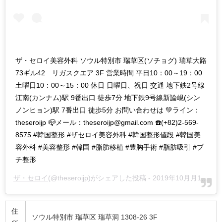
ザ・セロイ美容外科 ソウル特別市 瑞草区(ソチョグ) 瑞草大路
73ギル42 リガスクエア 3F 営業時間 平日10：00～19：00
土曜日10：00～15：00 休日 日曜日、祝日 交通 地下鉄2号線
江南(カンナム)駅 9番出口 徒歩7分 地下鉄9号線新論峴(シン
ノンヒョン)駅 7番出口 徒歩5分 お問い合わせは 💚ライン：
theseroijp 📪メール：theseroijp@gmail.com ☎️(+82)2-569-
8575 #韓国整形 #ザセロイ美容外科 #韓国整形値段 #韓国美
容外科 #美容整形 #韓国 #脂肪移植 #豊胸手術 #脂肪吸引 #プ
チ整形
ザ・セロイ
(@theseroijp)がシェアした投稿 -
2019年10月月18日午前12時37分PDT
住
ソウル特別市 瑞草区 瑞草洞 1308-26 3F