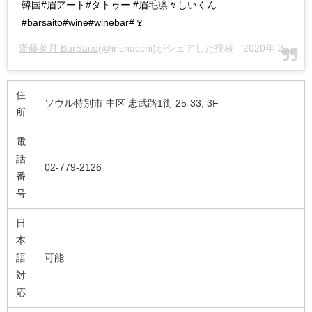
韓国#眉アート#タトゥー #眉毛凛々しいくん
#barsaito#wine#winebar#🍷
齋藤菜月 BarSaito
(@irisnacchi)がシェアした投稿 -
2020年 2月月17日午前7時11分PST
住
ソウル特別市 中区 忠武路1街 25-33, 3F
所
電
話
02-779-2126
番
号
日
本
語
可能
対
応