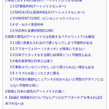
1
韓国でおすすめの眉毛のアートメイクができる5店舗
1.1
QT整形外科(アートメイクセンター)
1.2
DAO＆CELL美容外科(LILIアートメイクセンター)
1.3
VINCENT CLINIC（ビンセントゥウィウォン）
1.4
ザ・セロイ美容外科
1.5
SIZUKA 皮膚科医院CLINIC
2
韓国で眉毛のアートメイクは失敗する？デメリット7つを解説
2.1
1度に色素を入れるので濃くなってしまう可能性がある
2.2
アフターフォロー（リタッチ）が簡単にできない
2.3
日本でリタッチをする際に結局高くつく可能性もある
2.4
衛生面管理が日本とは違う
2.5
事前カウンセリングがしっかり受けられない場合もある
2.6
トラブルが起こったときに困る
2.7
日本語の微妙なニュアンスが伝わらないと理想のデザインにな
らない可能性が高い
3
韓国と日本の眉毛のアートメイクの違い
4
【結論】韓国旅行のついでならアリだがアフターケアを考えれば日
本でやるべき