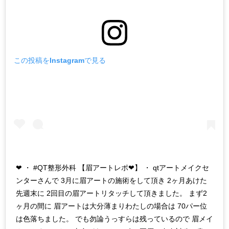
この投稿をInstagramで見る
❤︎ ・ #QT整形外科 【眉アートレポ❤︎】 ・ qtアートメイクセ
ンターさんで 3月に眉アートの施術をして頂き 2ヶ月あけた
先週末に 2回目の眉アートリタッチして頂きました。 まず2
ヶ月の間に 眉アートは大分薄まりわたしの場合は 70パー位
は色落ちました。 でも勿論うっすらは残っているので 眉メイ