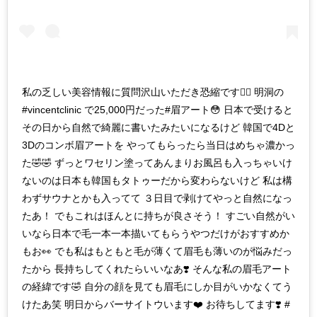
私の乏しい美容情報に質問沢山いただき恐縮です🙇‍♀️ 明洞の
#vincentclinic で25,000円だった#眉アート😳 日本で受けると
その日から自然で綺麗に書いたみたいになるけど 韓国で4Dと
3Dのコンボ眉アートを やってもらったら当日はめちゃ濃かっ
た🤣🤣 ずっとワセリン塗ってあんまりお風呂も入っちゃいけ
ないのは日本も韓国もタトゥーだから変わらないけど 私は構
わずサウナとかも入ってて ３日目で剥けてやっと自然になっ
たあ！ でもこれはほんとに持ちが良さそう！ すごい自然がい
いなら日本で毛一本一本描いてもらうやつだけがおすすめか
もお👀 でも私はもともと毛が薄くて眉毛も薄いのが悩みだっ
たから 長持ちしてくれたらいいなあ❣️ そんな私の眉毛アート
の経緯です🤣 自分の顔を見ても眉毛にしか目がいかなくてう
けたあ笑 明日からバーサイトウいます❤️ お待ちしてます❣️ #