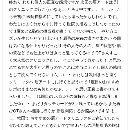
終わり わたし個人の正直な感想ですが 次回の眉アートは 別
のクリニックに行こうかなぁ。 と考え中です。。 もしかした
ら最初に 医院長指名にしていたら違ったかもしれないです。
わたしはよく分からずに行って 医院長指名にはしなかったの
で 1度めと2度めの担当者が違くて それでやはり、やり方に
ズレが生じたり？ 仕上がりも眉毛の左右の濃さや太さが 今回
は気になる仕上がりだったり その人その人の、眉の状態や 肌
の質などでも仕上がりはきっと違ってくるので QTさんすご
く大人気のクリニックだし、 そこでやって良かった！ と思わ
れてる方が大半だと思うので これは本当に わたし個人の感想
として読んでください（˶′◡‵˶） ・ わたしは次回きっと違う
クリニックへ 眉アートしに行くと思うので 1度目のおすすめ
レポのままなのも何だかなぁ、、、 と思い正直に書かせても
らいました。 （1回目のレポは今の気持ちと異なる為消しま
した💦） ・ まだリタッチカードが3回残っているから また再
びQTさんへ相談に行くか 新規開拓するか悩み中です😕 も
し、韓国で おすすめの眉アートクリニックをご存知でしたら
ぜひぜひ教えていただきたいです💜 わたしの理想眉毛の旅は