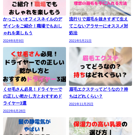
かっこいいオフィスネイルのデ
流行りで眉毛を抜きすぎて生え
ザインをご紹介！職場でもおし
てこないアラサーにオススメ対
ゃれを楽しもう
処法
2024年8月9日
2021年5月21日
くせ毛さん必見！ドライヤーで
眉毛エクステってどうなの？持
の正しい乾かし方とおすすめド
ちはどれくらい？
ライヤー3選
2021年11月25日
2022年6月28日