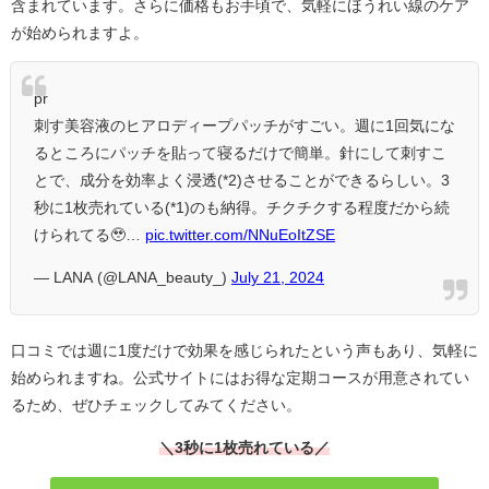
含まれています。さらに価格もお手頃で、気軽にほうれい線のケア
が始められますよ。
pr
刺す美容液のヒアロディープパッチがすごい。週に1回気にな
るところにパッチを貼って寝るだけで簡単。針にして刺すこ
とで、成分を効率よく浸透(*2)させることができるらしい。3
秒に1枚売れている(*1)のも納得。チクチクする程度だから続
けられてる🥹…
pic.twitter.com/NNuEoItZSE
— LANA (@LANA_beauty_)
July 21, 2024
口コミでは週に1度だけで効果を感じられたという声もあり、気軽に
始められますね。公式サイトにはお得な定期コースが用意されてい
るため、ぜひチェックしてみてください。
＼
3秒に1枚売れている
／