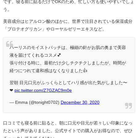
です。寝る前に貼るだけでOKのため、忙しい方も使いやすいでしょ
う。
美容成分はヒアルロン酸のほかに、世界で注目されている保湿成分
「プロテオグリカン」やローヤルゼリーエキスなど。
ハーリスのモイストパッチは、極細の針がお肌の奥まで美容
液を届けてくれるコスメ💕
張り付ける時に、最初だけ少しチクチクしましたが、時間が
経つにつれて違和感はなくなりました👍
翌朝 目元口元がふっくらとしてハリ感が出た気がしました〜
❤
pic.twitter.com/Z7GZAC9m0e
— Emma (@tonight0702)
December 30, 2020
口コミでも寝る前に貼ると、朝に口元や目元が若々しい印象になっ
たという声がありました。公式サイトでの購入がお得なので、ぜひ