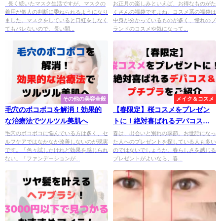
すめ4選！
長く続いたマスク生活ですが、マスクの
お正月の楽しみといえば、お得なものがた
着用が個人の判断に委ねられるようになり
くさんの福袋ですよね。コスメ系の福袋は
ました。マスクをしていると口紅をしなく
中身が分かっているものが多く、憧れのブ
てもバレないので、長い間...
ランドのコスメや気になって...
その他の美容全般
メイク＆コスメ
毛穴のボコボコを解消！効果的
【春限定】桜コスメをプレゼン
な治療法でツルツル美肌へ
トに！絶対喜ばれるデパコス＆
プチプラをご紹介
毛穴のボコボコに悩んでいる方は多く、セ
春は、出会いと別れの季節。お世話になっ
ルフケアではなかなか改善しないのが現実
た人へのプレゼントを探している人も多い
です。「色々試したけれど効果を感じられ
のではないでしょうか。春らしさを感じる
ない」「ファンデーションが...
プレゼントがよいなら、春...