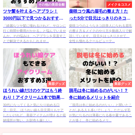
その他の美容全般
メイク＆コスメ
ツヤ髪を叶えるヘアブラシ！
柴咲コウ風の眉毛の整え方！た
3000円以下で見つかるおすすめ
った5分で目元はっきりのネコ顔
アイテム
美人になる方法
「綺麗なツヤ髪に憧れるけれど、サロンに
柴咲コウのようなネコ顔美人になれる眉毛
行く時間や費用がかかる」と悩んでいませ
の整え方＆メイクのやり方を動画入りで解
んか。その悩みは、ヘアブラシを見直すこ
説しています。 目元をはっきりさせて、
とで解決できるかもしれませ...
女性も憧れるクールビューテ...
美容グッズ
美容グッズ
ほうれい線だけのケアはもう終
脱毛は冬に始めるのがいい！？
わり！アイクリーム1本で効果的
冬に始めるメリットを紹介
にケアする
30代になってくると気になり始める口
「脱毛は冬に始めるのがいい」と聞いたこ
元・目元。 ほうれい線も目元周りもケア
とが､ある人も多いでしょう。ただムダ毛
したいけれど、美容アイテムが増えると収
が気になるのは薄着になる春や夏であるこ
納場所が無い、お財布も厳しい...
とが多く、冬に始めるメリ...