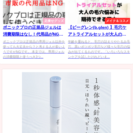
足痩せグッズ
メイク＆コスメ
ボニックプロの正規品ジェルは
【ビーグレン(b.glen) 】毛穴ケ
消費期限はなし！代用品がNGな
アトライアルセットが大人の毛
理由も
穴悩みに期待できる理由
ボニックプロは正規品の専用ジェル以外を
年齢を重ねると、毛穴の詰まりやたるみ毛
使っても大丈夫かな？と考える人が多いよ
穴、黒いボツボツ毛穴など様々な毛穴の悩
うですがNGです。 本文では、専用ジェル
みが出てくるものです。「いろいろなスキ
の消費期限と使うべき3つ...
ンケアを試したけれどいま...