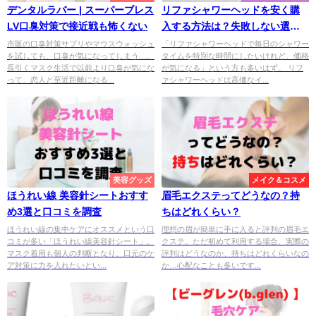
デンタルラバー | スーパーブレス
リファシャワーヘッドを安く購
LV口臭対策で接近戦も怖くない
入する方法は？失敗しない選び
方も解説
市販の口臭対策サプリやマウスウォッシュ
「リファシャワーヘッドで毎日のシャワー
を試しても、口臭が気になってしまう…。
タイムを特別な時間にしたいけれど、価格
長引くマスク生活で以前より口臭が気にな
が気になる」という方も多いはず。 リフ
って、恋人と至近距離になる...
ァシャワーヘッドは高価なイ...
美容グッズ
メイク＆コスメ
ほうれい線 美容針シートおすす
眉毛エクステってどうなの？持
め3選と口コミを調査
ちはどれくらい？
ほうれい線の集中ケアにオススメという口
理想の眉が簡単に手に入ると評判の眉毛エ
コミが多い「ほうれい線美容針シート」。
クステ。ただ初めて利用する場合、実際の
マスク着用も個人の判断となり、口元のケ
評判はどうなのか、持ちはどれくらいなの
ア対策に力を入れたいとい...
か…心配なことも多いです...