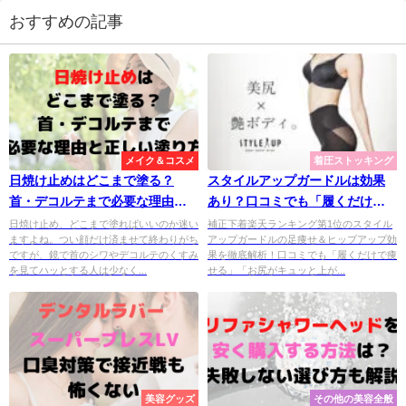
おすすめの記事
メイク＆コスメ
着圧ストッキング
日焼け止めはどこまで塗る？
スタイルアップガードルは効果
首・デコルテまで必要な理由と
あり？口コミでも「履くだけで
正しい塗り方
痩せる！」と評判
日焼け止め、どこまで塗ればいいのか迷い
補正下着楽天ランキング第1位のスタイル
ますよね。つい顔だけ済ませて終わりがち
アップガードルの足痩せ＆ヒップアップ効
ですが、鏡で首のシワやデコルテのくすみ
果を徹底解析！口コミでも「履くだけで痩
を見てハッとする人は少なく...
せる」「お尻がキュッと上が...
美容グッズ
その他の美容全般