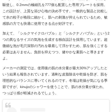
駆使し、0.2mmの極細孔を777個も配置した専用プレートを採用。
この設計が、上質な浴び心地の決め手です。一般的な製品と比較し
て水の粒子が格段に細かく、肌への刺激が抑えられているため、敏
感肌の方でも快適に使用できる点が好評です。
加えて、「シルクマイクロバブル」と「シルクナノバブル」という2
つの異なるサイズの気泡を生成する独自設計を採用しています。超
微細な泡が毛穴深部の汚れを吸着して浮かすため、肌を強くこする
必要はありません。負担を抑えつつ、健やかな素肌へと導きます
よ。
メーカーの測定では、使用後の肌の水分量が最大30%アップしたと
いう結果も報告されています。過剰な皮脂除去や乾燥を防ぎ、肌を
理想的なバランスに導いてくれるのです。冬場は乾燥が気になる季
節ですが、kinujoのシャワーを使うことで、肌の水分量が保たれ、
つっぱり感が軽減されるでしょう。