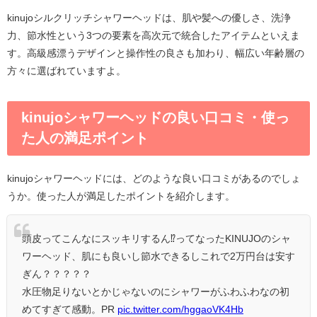
kinujoシルクリッチシャワーヘッドは、肌や髪への優しさ、洗浄
力、節水性という3つの要素を高次元で統合したアイテムといえま
す。高級感漂うデザインと操作性の良さも加わり、幅広い年齢層の
方々に選ばれていますよ。
kinujoシャワーヘッドの良い口コミ・使っ
た人の満足ポイント
kinujoシャワーヘッドには、どのような良い口コミがあるのでしょ
うか。使った人が満足したポイントを紹介します。
頭皮ってこんなにスッキリするん⁉️ってなったKINUJOのシャ
ワーヘッド、肌にも良いし節水できるしこれで2万円台は安す
ぎん？？？？？
水圧物足りないとかじゃないのにシャワーがふわふわなの初
めてすぎて感動。PR
pic.twitter.com/hggaoVK4Hb