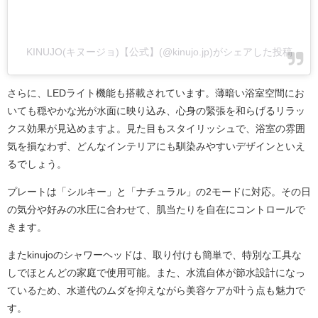
KINUJO(キヌージョ)【公式】(@kinujo.jp)がシェアした投稿
さらに、LEDライト機能も搭載されています。薄暗い浴室空間にお
いても穏やかな光が水面に映り込み、心身の緊張を和らげるリラッ
クス効果が見込めますよ。見た目もスタイリッシュで、浴室の雰囲
気を損なわず、どんなインテリアにも馴染みやすいデザインといえ
るでしょう。
プレートは「シルキー」と「ナチュラル」の2モードに対応。その日
の気分や好みの水圧に合わせて、肌当たりを自在にコントロールで
きます。
またkinujoのシャワーヘッドは、取り付けも簡単で、特別な工具な
しでほとんどの家庭で使用可能。また、水流自体が節水設計になっ
ているため、水道代のムダを抑えながら美容ケアが叶う点も魅力で
す。