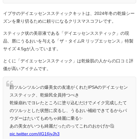
イプサのデイエッセンススティックキットは、2024年冬の乾燥シー
ズンを乗り切るために頼りになるクリスマスコフレです。
スティック状の美容液である「デイエッセンススティック」の現
品、唇にうるおいを与える「ザ・タイムR リップエッセンス」
特製
サイズ 4.5gが入っています。
とくに「デイエッセンススティック」は乾燥肌の人からの口コミ評
価が高いアイテムです。
顔ツルンツルンの爆美女の友達がくれたIPSAのデイエッセン
ススティック、乾燥民全員持つべき
乾燥崩れでヨレたところに塗り込むだけでメイク完成したて
のツルッとした状態に戻るし、うるおい補給できてるからパ
ウダーはたいてもめちゃ綺麗に乗る✨
あの美女がいつも綺麗だったのってこれのおかげか🤔
pic.twitter.com/iIG16jyJh3