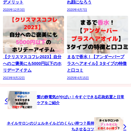
デメリット
れ顔になろう
2020年12月3日
2020年4月7日
【クリスマスコフレ2023】自分
まるで香水！【アンダーバープ
へのご褒美にも5000円以下のホ
ラスヘアオイル】3タイプの特徴
リデーアイテム
と口コミ
2023年9月22日
2025年4月15日
髪の静電気がやばい！今すぐできる応急処置と日常
ケアをご紹介
ネイルサロンのジェルネイルどのくらい持つ？長持
ちさせるコツ