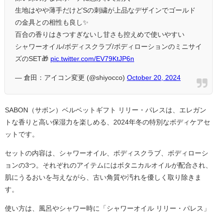
生地はやや薄手だけどSの刺繍が上品なデザインでゴールド
の金具との相性も良し✨️
百合の香りはきつすぎないし甘さも控えめで使いやすい
シャワーオイル/ボディスクラブ/ボディローションのミニサイ
ズのSET🎁
pic.twitter.com/EV79KtJP6n
— 倉田：アイコン変更 (@shiyocco)
October 20, 2024
SABON（サボン）ベルベットギフト リリー・パレスは、エレガン
トな香りと高い保湿力を楽しめる、2024年冬の特別なボディケアセ
ットです。
セットの内容は、シャワーオイル、ボディスクラブ、ボディローシ
ョンの3つ。それぞれのアイテムにはボタニカルオイルが配合され、
肌にうるおいを与えながら、古い角質や汚れを優しく取り除きま
す。
使い方は、風呂やシャワー時に「シャワーオイル リリー・パレス」