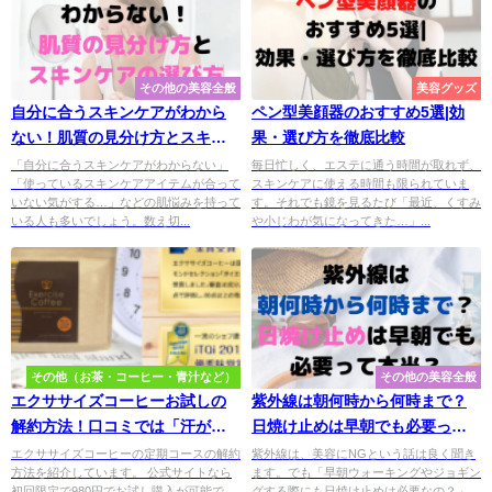
その他の美容全般
美容グッズ
自分に合うスキンケアがわから
ペン型美顔器のおすすめ5選|効
ない！肌質の見分け方とスキン
果・選び方を徹底比較
ケアの選び方
「自分に合うスキンケアがわからない」
毎日忙しく、エステに通う時間が取れず、
「使っているスキンケアアイテムが合って
スキンケアに使える時間も限られていま
いない気がする…」などの肌悩みを持って
す。それでも鏡を見るたび「最近、くすみ
いる人も多いでしょう。数え切...
や小じわが気になってきた…」...
その他（お茶・コーヒー・青汁など）
その他の美容全般
エクササイズコーヒーお試しの
紫外線は朝何時から何時まで？
解約方法！口コミでは「汗がび
日焼け止めは早朝でも必要って
っしょり出て痩せる」と効果も
本当？
エクササイズコーヒーの定期コースの解約
紫外線は、美容にNGという話は良く聞き
方法を紹介しています。 公式サイトなら
ます。でも「早朝ウォーキングやジョギン
評判
初回限定で980円でお試し購入が可能で
グする際にも日焼け止めは必要なの？」