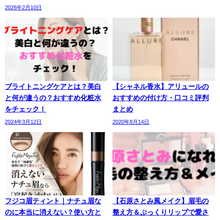
2026年2月10日
ブライトニングケアとは？美白
【シャネル香水】アリュールの
と何が違うの？おすすめ化粧水
おすすめの付け方・口コミ評判
をチェック！
まとめ
2024年3月12日
2020年8月14日
フジコ眉ティント｜ナチュ眉な
【石原さとみ風メイク】眉毛の
のに本当に消えない？使い方と
整え方＆ぷっくりリップで愛さ