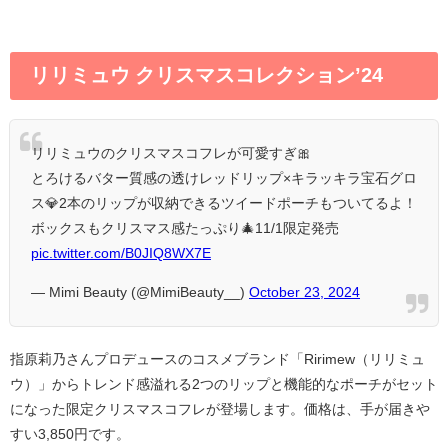
リリミュウ クリスマスコレクションʼ24
リリミュウのクリスマスコフレが可愛すぎ🎀
とろけるバター質感の透けレッドリップ×キラッキラ宝石グロ
ス💎2本のリップが収納できるツイードポーチもついてるよ！
ボックスもクリスマス感たっぷり🎄11/1限定発売
pic.twitter.com/B0JIQ8WX7E
— Mimi Beauty (@MimiBeauty__)
October 23, 2024
指原莉乃さんプロデュースのコスメブランド「Ririmew（リリミュ
ウ）」からトレンド感溢れる2つのリップと機能的なポーチがセット
になった限定クリスマスコフレが登場します。価格は、手が届きや
すい3,850円です。