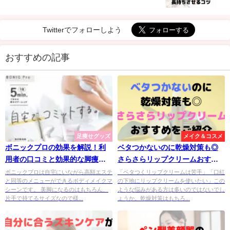
Twitterでフォローしよう
おすすめの記事
足痩せグッズ
メイク＆コスメ
ボニックプロの効果を解説！利
ベタつかないのに乾燥対策も◎
用者の口コミと効果的な脚痩せ
さらさらリップクリームおすす
方法も紹介します
めをご紹介
ボニックプロは自宅にいながら高額エステ
「ベタつくリップクリームは苦手」「口紅
と同等のメニューができるボディメイクマ
の下地にリップクリームを使いたい」この
シーンです。 美脚になるのはもちろん、
ような悩みがある方は多いのではないでし
片手で持てるサイズなので様...
ょうか。乾燥対策はもちろ...