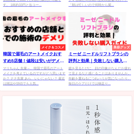
す。 1杯約33円と缶コー...
「朝は忙しいので何時から紫...
メイク＆コスメ
美容グッズ
韓国で眉毛のアートメイクおす
ミーゼ ニードルリフトブラシの
すめ5店舗！値段は安いがデメリ
評判と効果｜失敗しない購入ガ
ットもあるので解説
イド
マリちゃん 先輩～、韓国で眉毛のアート
鏡を見るたびに、顔の印象がなんだか疲れ
メイクを考えているのですがどう思います
て見えるなと感じることはありませんか。
か？ ナナ先輩 あら、いいじゃない？ 最近
年齢を重ねるにつれハリが気になったり、
は雑誌やSNSでも人気...
毎日のケアだけでは物足り...