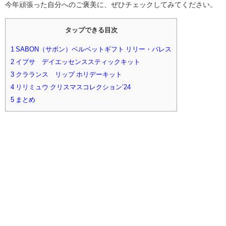
今年頑張った自分へのご褒美に、ぜひチェックしてみてください。
タップできる目次
1
SABON（サボン）ベルベットギフト リリー・パレス
2
イプサ デイエッセンススティックキット
3
クラランス リップ ホリデーキット
4
リリミュウ クリスマスコレクションʼ24
5
まとめ