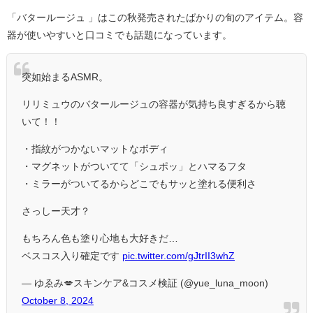
「バタールージュ 」はこの秋発売されたばかりの旬のアイテム。容
器が使いやすいと口コミでも話題になっています。
突如始まるASMR。
リリミュウのバタールージュの容器が気持ち良すぎるから聴
いて！！
・指紋がつかないマットなボディ
・マグネットがついてて「シュポッ」とハマるフタ
・ミラーがついてるからどこでもサッと塗れる便利さ
さっしー天才？
もちろん色も塗り心地も大好きだ…
ベスコス入り確定です
pic.twitter.com/gJtrII3whZ
— ゆゑみ💋スキンケア&コスメ検証 (@yue_luna_moon)
October 8, 2024