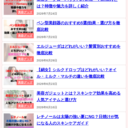
は？特徴や魅力を詳しく紹介
美容グッズ
2026年7月24日
ペン型美顔器のおすすめ5選|効果・選び方を徹
底比較
美容グッズ
2026年7月23日
エルジューダはどれがいい？髪質別おすすめを
徹底比較
美容グッズ
2026年6月29日
【絹女】シルクドロップはどれがいい？オイ
ル・ミルク・マルチの違いを徹底比較
美容グッズ
2026年6月23日
美容ガジェットとは？スキンケア効果を高める
人気アイテムと選び方
美容グッズ
2026年6月16日
レチノールは太陽の強い夏にNG？日焼けが気
になる人のスキンケアガイド