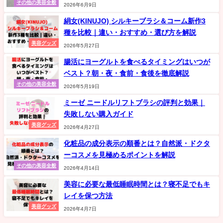
その他の美容全般
2026年6月9日
絹女(KINUJO) シルキーブラシ＆コーム新作3
種を比較｜違い・おすすめ・選び方を解説
美容グッズ
2026年5月27日
腸活にヨーグルトを食べるタイミングはいつが
ベスト？朝・夜・食前・食後を徹底解説
その他の美容全般
2026年5月19日
ミーゼ ニードルリフトブラシの評判と効果｜
失敗しない購入ガイド
美容グッズ
2026年4月27日
化粧品の成分表示の順番とは？自然派・ドクタ
ーコスメを見極めるポイントを解説
その他の美容全般
2026年4月14日
美容に必要な最低睡眠時間とは？寝不足でもキ
レイを保つ方法
美容グッズ
2026年4月7日